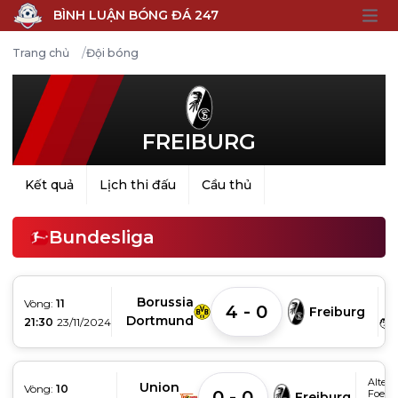
BÌNH LUẬN BÓNG ĐÁ 247
Open
/
Trang chủ
Đội bóng
FREIBURG
Kết quả
Lịch thi đấu
Cầu thủ
Bundesliga
Si
Borussia
Vòng:
11
4 - 0
P
Freiburg
Dortmund
21:30
23/11/2024
🧑‍
Alte
Union
Vòng:
10
0 - 0
Foerst
Freiburg