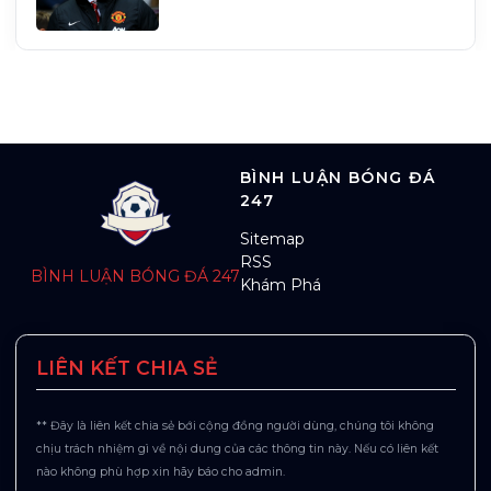
BÌNH LUẬN BÓNG ĐÁ
247
Sitemap
RSS
BÌNH LUẬN BÓNG ĐÁ 247
Khám Phá
LIÊN KẾT CHIA SẺ
** Đây là liên kết chia sẻ bới cộng đồng người dùng, chúng tôi không
chịu trách nhiệm gì về nội dung của các thông tin này. Nếu có liên kết
nào không phù hợp xin hãy báo cho admin.