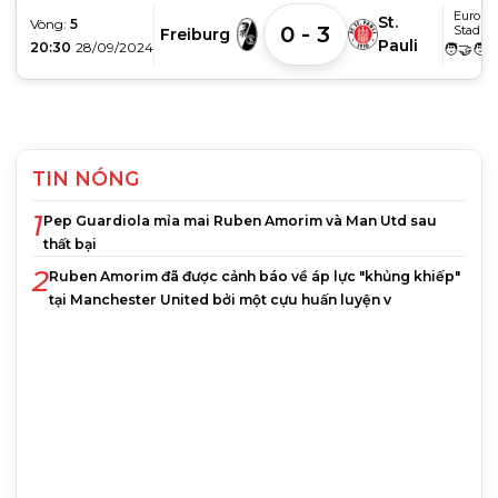
Europa
St.
Vòng:
5
0 - 3
Stadio
Freiburg
Pauli
20:30
28/09/2024
🧑‍🤝‍🧑
TIN NÓNG
1
Pep Guardiola mỉa mai Ruben Amorim và Man Utd sau
thất bại
2
Ruben Amorim đã được cảnh báo về áp lực "khủng khiếp"
tại Manchester United bởi một cựu huấn luyện v