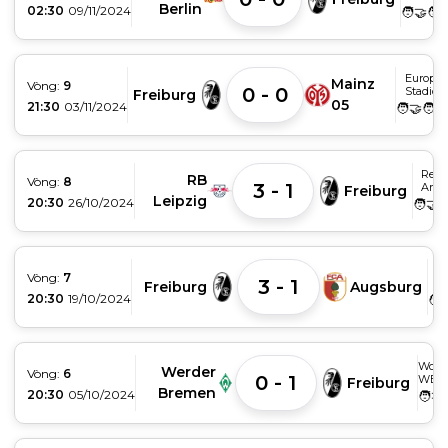
Berlin
02:30
09/11/2024
🧑‍🤝‍🧑
Europa-
Mainz
Vòng:
9
0 - 0
Stadion
Freiburg
05
21:30
03/11/2024
🧑‍🤝‍🧑
Red 
RB
Vòng:
8
3 - 1
Aren
Freiburg
Leipzig
20:30
26/10/2024
🧑‍🤝‍
E
Vòng:
7
3 - 1
S
Freiburg
Augsburg
20:30
19/10/2024
🧑‍
Wohn
Werder
Vòng:
6
0 - 1
WESE
Freiburg
Bremen
20:30
05/10/2024
🧑‍🤝‍