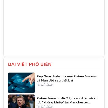
BÀI VIẾT PHỔ BIẾN
Pep Guardiola mỉa mai Ruben Amorim
và Man Utd sau thất bại
T6, 22/11/2024
Ruben Amorim đã được cảnh báo về áp
lực "khủng khiếp" tại Manchester
United bởi một cựu huấn luyện v
T6, 22/11/2024