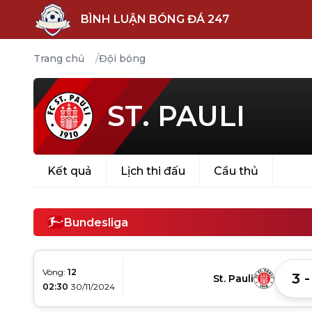
BÌNH LUẬN BÓNG ĐÁ 247
/
Trang chủ
Đội bóng
ST. PAULI
Kết quả
Lịch thi đấu
Cầu thủ
Bundesliga
Vòng:
12
3 -
St. Pauli
02:30
30/11/2024