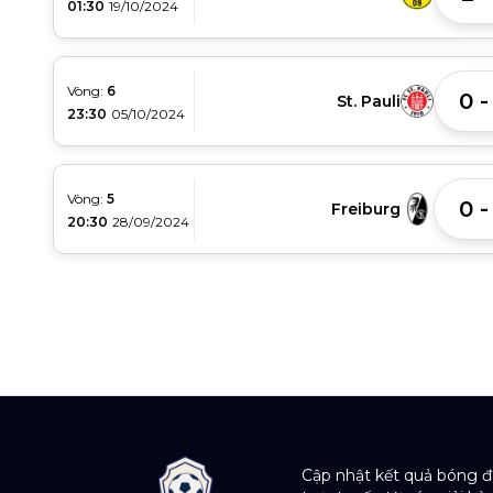
01:30
19/10/2024
Vòng:
6
0 -
St. Pauli
23:30
05/10/2024
Vòng:
5
0 -
Freiburg
20:30
28/09/2024
Cập nhật kết quả bóng đá