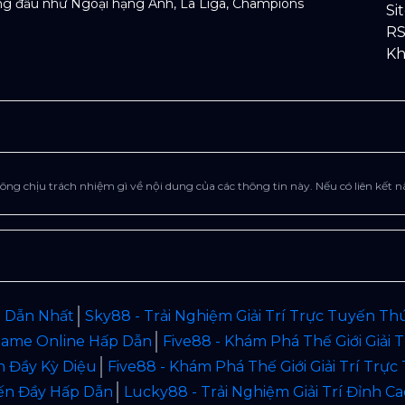
hàng đầu như Ngoại hạng Anh, La Liga, Champions
Si
RS
Kh
không chịu trách nhiệm gì về nội dung của các thông tin này. Nếu có liên kế
p Dẫn Nhất
Sky88 - Trải Nghiệm Giải Trí Trực Tuyến Th
c Game Online Hấp Dẫn
Five88 - Khám Phá Thế Giới Giải
n Đầy Kỳ Diệu
Five88 - Khám Phá Thế Giới Giải Trí Trự
yến Đầy Hấp Dẫn
Lucky88 - Trải Nghiệm Giải Trí Đỉnh 