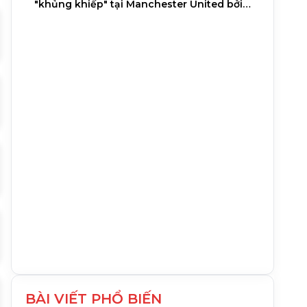
"khủng khiếp" tại Manchester United bởi
một cựu huấn luyện v
BÀI VIẾT PHỔ BIẾN