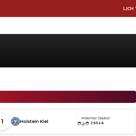
LỊCH 
Millerntor Stadion
 1
Holstein Kiel
29546
🧑‍🤝‍🧑