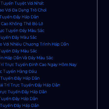
c Tuyến Tuyệt Vời Nhất
Cao Với Đa Dạng Trò Chơi
c Tuyến Đầy Hấp Dẫn
h Cao Không Thể Bỏ Lỡ
Trực Tuyến Đầy Màu Sắc
 Tuyến Đầy Màu Sắc
Cao Với Nhiều Chương Trình Hấp Dẫn
c Tuyến Đầy Màu Sắc
yến Hấp Dẫn Và Đầy Màu Sắc
 Trí Trực Tuyến Đỉnh Cao Ngay Hôm Nay
rực Tuyến Hàng Đầu
ực Tuyến Đầy Hấp Dẫn
ải Trí Trực Tuyến Đầy Hấp Dẫn
 Trực Tuyến Đầy Hấp Dẫn
c Tuyến Đầy Hấp Dẫn
c Tuyến Đầy Hấp Dẫn