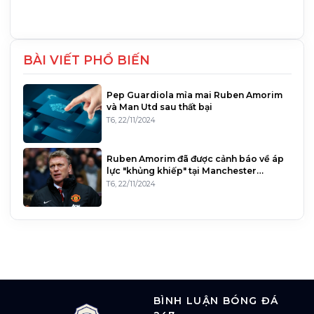
BÀI VIẾT PHỔ BIẾN
Pep Guardiola mỉa mai Ruben Amorim
và Man Utd sau thất bại
T6, 22/11/2024
Ruben Amorim đã được cảnh báo về áp
lực "khủng khiếp" tại Manchester
United bởi một cựu huấn luyện v
T6, 22/11/2024
BÌNH LUẬN BÓNG ĐÁ