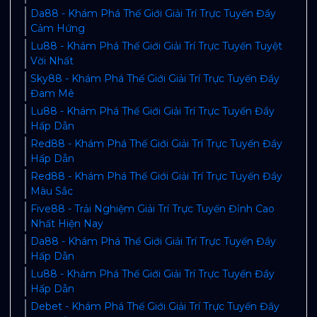
Da88 - Khám Phá Thế Giới Giải Trí Trực Tuyến Đầy
Cảm Hứng
Lu88 - Khám Phá Thế Giới Giải Trí Trực Tuyến Tuyệt
Vời Nhất
Sky88 - Khám Phá Thế Giới Giải Trí Trực Tuyến Đầy
Đam Mê
Lu88 - Khám Phá Thế Giới Giải Trí Trực Tuyến Đầy
Hấp Dẫn
Red88 - Khám Phá Thế Giới Giải Trí Trực Tuyến Đầy
Hấp Dẫn
Red88 - Khám Phá Thế Giới Giải Trí Trực Tuyến Đầy
Màu Sắc
Five88 - Trải Nghiệm Giải Trí Trực Tuyến Đỉnh Cao
Nhất Hiện Nay
Da88 - Khám Phá Thế Giới Giải Trí Trực Tuyến Đầy
Hấp Dẫn
Lu88 - Khám Phá Thế Giới Giải Trí Trực Tuyến Đầy
Hấp Dẫn
Debet - Khám Phá Thế Giới Giải Trí Trực Tuyến Đầy