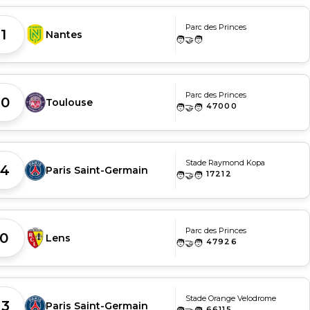
Parc des Princes
 1
Nantes
🧑‍🤝‍🧑
Parc des Princes
 0
Toulouse
47000
🧑‍🤝‍🧑
Stade Raymond Kopa
 4
Paris Saint-Germain
17212
🧑‍🤝‍🧑
Parc des Princes
 0
Lens
47926
🧑‍🤝‍🧑
Stade Orange Velodrome
 3
Paris Saint-Germain
66115