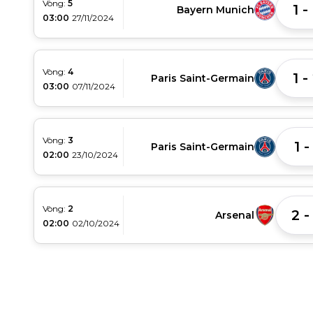
Vòng:
5
1 -
Bayern Munich
03:00
27/11/2024
Vòng:
4
1 -
Paris Saint-Germain
03:00
07/11/2024
Vòng:
3
1 -
Paris Saint-Germain
02:00
23/10/2024
Vòng:
2
2 -
Arsenal
02:00
02/10/2024