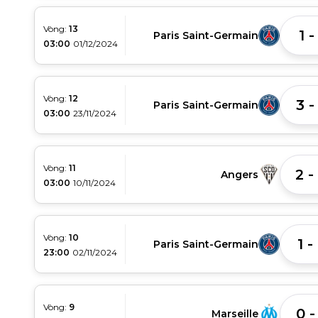
Vòng:
13
1 -
Paris Saint-Germain
03:00
01/12/2024
Vòng:
12
3 -
Paris Saint-Germain
03:00
23/11/2024
Vòng:
11
2 -
Angers
03:00
10/11/2024
Vòng:
10
1 -
Paris Saint-Germain
23:00
02/11/2024
Vòng:
9
0 -
Marseille