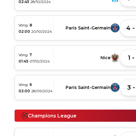
02:45
28/10/2024
Vòng:
8
4 -
Paris Saint-Germain
02:00
20/10/2024
Vòng:
7
1 -
Nice
01:45
07/10/2024
Vòng:
6
3 -
Paris Saint-Germain
02:00
28/09/2024
Champions League