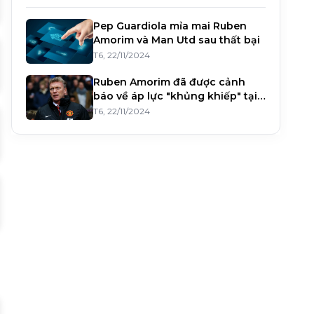
Pep Guardiola mỉa mai Ruben
Amorim và Man Utd sau thất bại
T6, 22/11/2024
Ruben Amorim đã được cảnh
báo về áp lực "khủng khiếp" tại
Manchester United bởi một cựu
T6, 22/11/2024
huấn luyện v