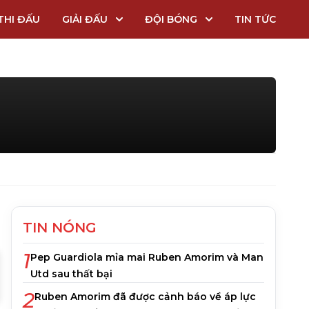
THI ĐẤU
GIẢI ĐẤU
ĐỘI BÓNG
TIN TỨC
TIN NÓNG
1
Pep Guardiola mỉa mai Ruben Amorim và Man
Utd sau thất bại
2
Ruben Amorim đã được cảnh báo về áp lực