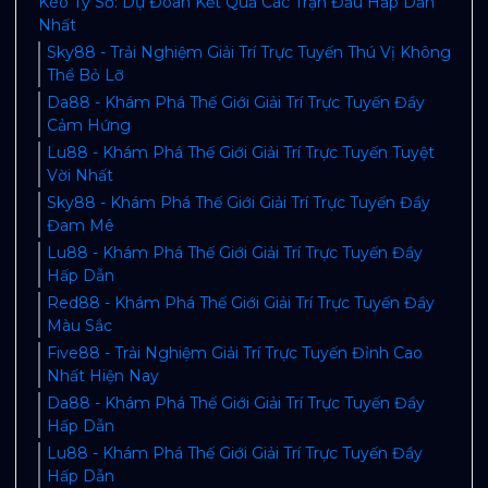
Kèo Tỷ Số: Dự Đoán Kết Quả Các Trận Đấu Hấp Dẫn
Nhất
Sky88 - Trải Nghiệm Giải Trí Trực Tuyến Thú Vị Không
Thể Bỏ Lỡ
Da88 - Khám Phá Thế Giới Giải Trí Trực Tuyến Đầy
Cảm Hứng
Lu88 - Khám Phá Thế Giới Giải Trí Trực Tuyến Tuyệt
Vời Nhất
Sky88 - Khám Phá Thế Giới Giải Trí Trực Tuyến Đầy
Đam Mê
Lu88 - Khám Phá Thế Giới Giải Trí Trực Tuyến Đầy
Hấp Dẫn
Red88 - Khám Phá Thế Giới Giải Trí Trực Tuyến Đầy
Màu Sắc
Five88 - Trải Nghiệm Giải Trí Trực Tuyến Đỉnh Cao
Nhất Hiện Nay
Da88 - Khám Phá Thế Giới Giải Trí Trực Tuyến Đầy
Hấp Dẫn
Lu88 - Khám Phá Thế Giới Giải Trí Trực Tuyến Đầy
Hấp Dẫn