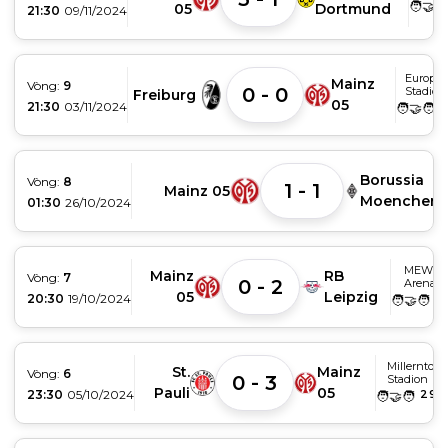
🧑‍🤝‍🧑
05
Dortmund
21:30
09/11/2024
Europa-
Mainz
Vòng:
9
0 - 0
Stadion
Freiburg
05
21:30
03/11/2024
🧑‍🤝‍🧑
Borussia
Vòng:
8
1 - 1
Mainz 05
Moencheng
01:30
26/10/2024
MEWA
Mainz
RB
Vòng:
7
0 - 2
Arena
05
Leipzig
20:30
19/10/2024
3
🧑‍🤝‍🧑
Millerntor
St.
Mainz
Vòng:
6
0 - 3
Stadion
Pauli
05
23:30
05/10/2024
295
🧑‍🤝‍🧑