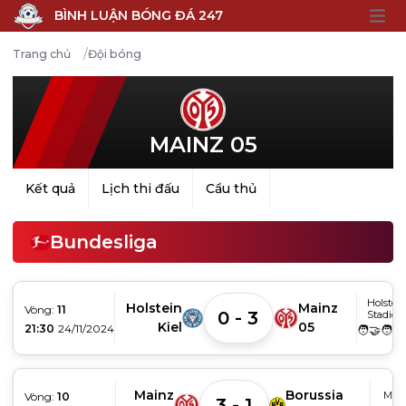
BÌNH LUẬN BÓNG ĐÁ 247
Open
/
Trang chủ
Đội bóng
MAINZ 05
Kết quả
Lịch thi đấu
Cầu thủ
Bundesliga
Holstei
Holstein
Mainz
Vòng:
11
0 - 3
Stadion
Kiel
05
21:30
24/11/2024
1
🧑‍🤝‍🧑
Mainz
Borussia
MEW
Vòng:
10
3 - 1