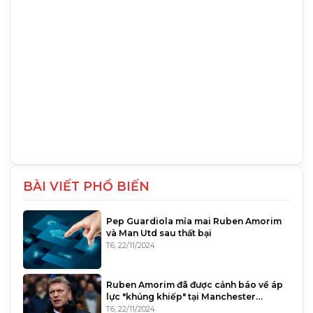
BÀI VIẾT PHỔ BIẾN
Pep Guardiola mỉa mai Ruben Amorim
và Man Utd sau thất bại
T6, 22/11/2024
Ruben Amorim đã được cảnh báo về áp
lực "khủng khiếp" tại Manchester
United bởi một cựu huấn luyện v
T6, 22/11/2024