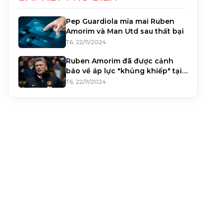
Pep Guardiola mỉa mai Ruben
Amorim và Man Utd sau thất bại
T6, 22/11/2024
Ruben Amorim đã được cảnh
báo về áp lực "khủng khiếp" tại
Manchester United bởi một cựu
T6, 22/11/2024
huấn luyện v