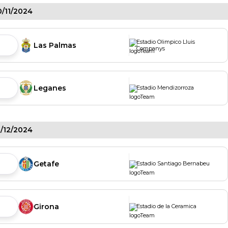
0/11/2024
Estadio Olimpico Lluis
Las Palmas
Companys
Leganes
Estadio Mendizorroza
1/12/2024
Getafe
Estadio Santiago Bernabeu
Girona
Estadio de la Ceramica