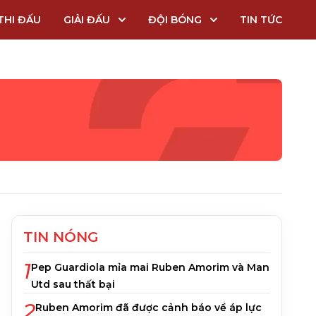
THI ĐẤU
GIẢI ĐẤU
ĐỘI BÓNG
TIN TỨC
TIN NÓNG
1
Pep Guardiola mỉa mai Ruben Amorim và Man
Utd sau thất bại
2
Ruben Amorim đã được cảnh báo về áp lực