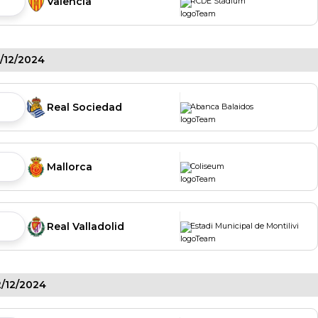
Valencia
RCDE Stadium
1/12/2024
Real Sociedad
Abanca Balaidos
Mallorca
Coliseum
Real Valladolid
Estadi Municipal de Montilivi
/12/2024