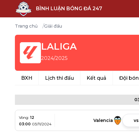
BÌNH LUẬN BÓNG ĐÁ 247
/
Trang chủ
Giải đấu
LALIGA
2024/2025
BXH
Lịch thi đấu
Kết quả
Đội bó
0
Vòng:
12
Valencia
vs
03:00
03/11/2024