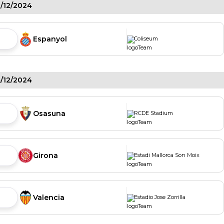
0/12/2024
Espanyol
Coliseum
4/12/2024
Osasuna
RCDE Stadium
Girona
Estadi Mallorca Son Moix
Valencia
Estadio Jose Zorrilla