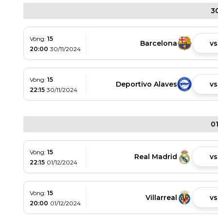
3
Vòng:
15
Barcelona
vs
20:00
30/11/2024
Vòng:
15
Deportivo Alaves
vs
22:15
30/11/2024
0
Vòng:
15
Real Madrid
vs
22:15
01/12/2024
Vòng:
15
Villarreal
vs
20:00
01/12/2024