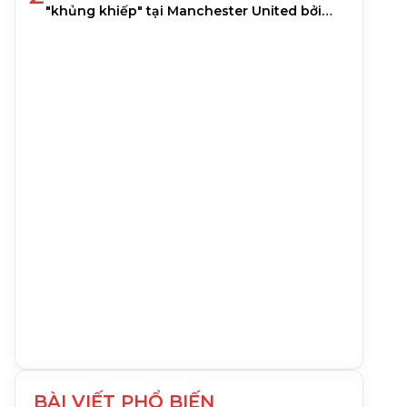
"khủng khiếp" tại Manchester United bởi
một cựu huấn luyện v
BÀI VIẾT PHỔ BIẾN