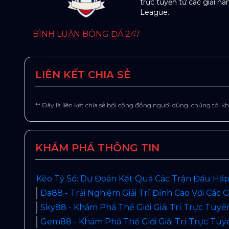
trực tuyến từ các giải 
League.
BÌNH LUẬN BÓNG ĐÁ 247
LIÊN KẾT CHIA SẺ
** Đây là liên kết chia sẻ bới cộng đồng người dùng, chúng tôi 
KHÁM PHÁ THÔNG TIN
Kèo Tỷ Số: Dự Đoán Kết Quả Các Trận Đấu Hấ
Da88 - Trải Nghiệm Giải Trí Đỉnh Cao Với Cá
Sky88 - Khám Phá Thế Giới Giải Trí Trực Tuyế
Gem88 - Khám Phá Thế Giới Giải Trí Trực Tu