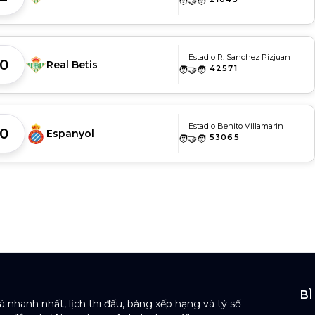
🧑‍🤝‍🧑
Estadio R. Sanchez Pizjuan
 0
Real Betis
42571
🧑‍🤝‍🧑
Estadio Benito Villamarin
 0
Espanyol
53065
🧑‍🤝‍🧑
B
 nhanh nhất, lịch thi đấu, bảng xếp hạng và tỷ số