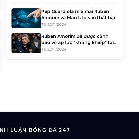
Pep Guardiola mỉa mai Ruben
Amorim và Man Utd sau thất bại
T6, 22/11/2024
Ruben Amorim đã được cảnh
báo về áp lực "khủng khiếp" tại
Manchester United bởi một cựu
T6, 22/11/2024
huấn luyện v
ÌNH LUẬN BÓNG ĐÁ 247