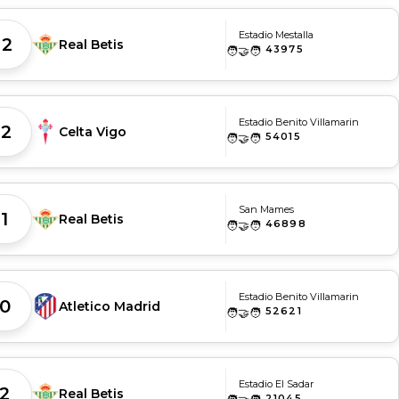
Estadio Mestalla
 2
Real Betis
43975
🧑‍🤝‍🧑
Estadio Benito Villamarin
 2
Celta Vigo
54015
🧑‍🤝‍🧑
San Mames
 1
Real Betis
46898
🧑‍🤝‍🧑
Estadio Benito Villamarin
 0
Atletico Madrid
52621
🧑‍🤝‍🧑
Estadio El Sadar
 2
Real Betis
21045