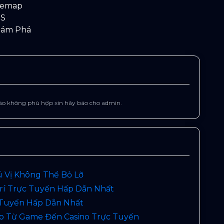
temap
S
ám Phá
t nào không phù hợp xin hãy báo cho admin.
ú Vị Không Thể Bỏ Lỡ
 Trí Trực Tuyến Hấp Dẫn Nhất
c Tuyến Hấp Dẫn Nhất
Cao Từ Game Đến Casino Trực Tuyến