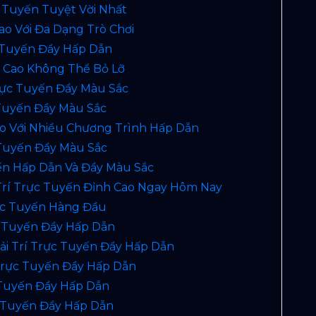
c Tuyến Tuyệt Vời Nhất
Cao Với Đa Dạng Trò Chơi
c Tuyến Đầy Hấp Dẫn
h Cao Không Thể Bỏ Lỡ
Trực Tuyến Đầy Màu Sắc
 Tuyến Đầy Màu Sắc
Cao Với Nhiều Chương Trình Hấp Dẫn
c Tuyến Đầy Màu Sắc
yến Hấp Dẫn Và Đầy Màu Sắc
 Trí Trực Tuyến Đỉnh Cao Ngay Hôm Nay
rực Tuyến Hàng Đầu
ực Tuyến Đầy Hấp Dẫn
ải Trí Trực Tuyến Đầy Hấp Dẫn
 Trực Tuyến Đầy Hấp Dẫn
c Tuyến Đầy Hấp Dẫn
c Tuyến Đầy Hấp Dẫn