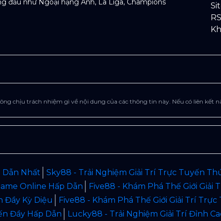
hàng đầu như Ngoại hạng Anh, La Liga, Champions
Si
RS
Kh
không chịu trách nhiệm gì về nội dung của các thông tin này. Nếu có liên kế
p Dẫn Nhất
Sky88 - Trải Nghiệm Giải Trí Trực Tuyến Th
c Game Online Hấp Dẫn
Five88 - Khám Phá Thế Giới Giải
n Đầy Kỳ Diệu
Five88 - Khám Phá Thế Giới Giải Trí Trự
yến Đầy Hấp Dẫn
Lucky88 - Trải Nghiệm Giải Trí Đỉnh 