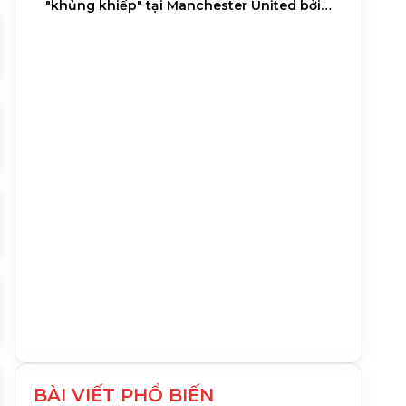
"khủng khiếp" tại Manchester United bởi
một cựu huấn luyện v
BÀI VIẾT PHỔ BIẾN