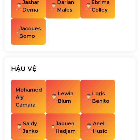
Jashar
Darian
Ebrima
Dema
Males
Colley
Jacques
Bomo
HẬU VỆ
Mohamed
Lewin
Loris
Aly
Blum
Benito
Camara
Saidy
Jaouen
Anel
Janko
Hadjam
Husic