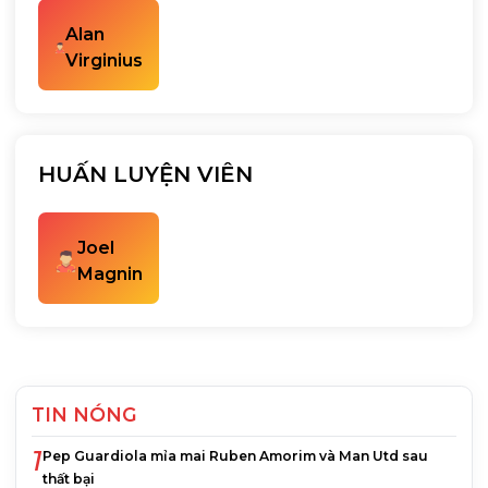
Alan
Virginius
HUẤN LUYỆN VIÊN
Joel
Magnin
TIN NÓNG
1
Pep Guardiola mỉa mai Ruben Amorim và Man Utd sau
thất bại