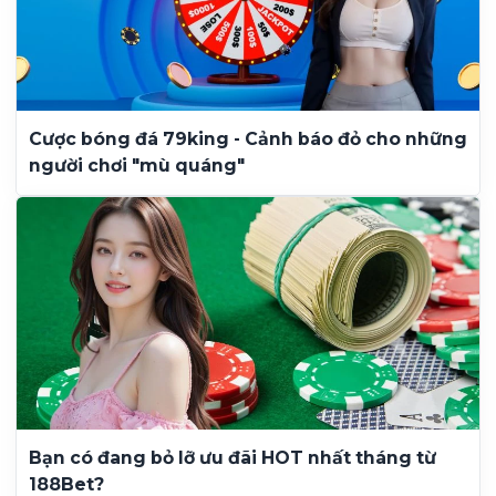
Cược bóng đá 79king - Cảnh báo đỏ cho những
người chơi "mù quáng"
Bạn có đang bỏ lỡ ưu đãi HOT nhất tháng từ
188Bet?