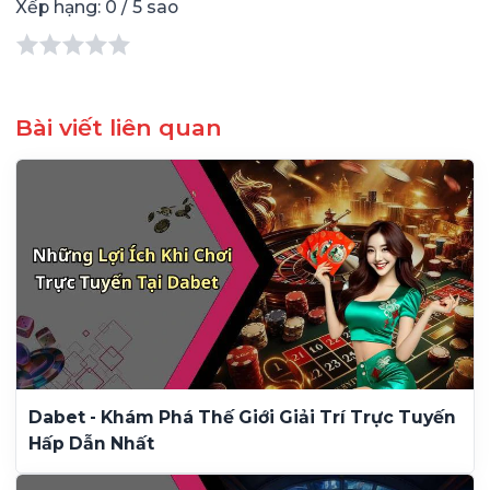
Xếp hạng:
0
/ 5 sao
Bài viết liên quan
Dabet - Khám Phá Thế Giới Giải Trí Trực Tuyến
Hấp Dẫn Nhất