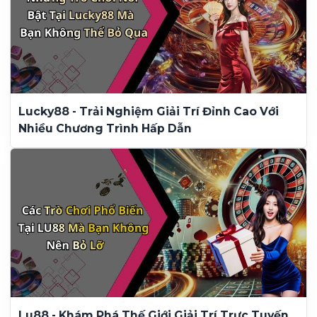
Lucky88 - Trải Nghiệm Giải Trí Đỉnh Cao Với
Nhiều Chương Trình Hấp Dẫn
Lu88 - Khám Phá Thế Giới Giải Trí Trực Tuyến