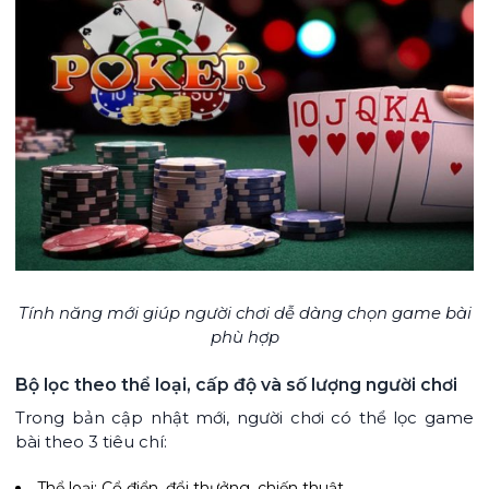
Tính năng mới giúp người chơi dễ dàng chọn game bài
phù hợp
Bộ lọc theo thể loại, cấp độ và số lượng người chơi
Trong bản cập nhật mới, người chơi có thể lọc game
bài theo 3 tiêu chí:
Thể loại: Cổ điển, đổi thưởng, chiến thuật