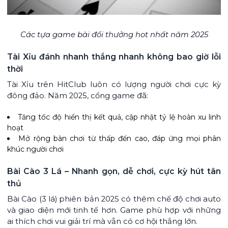
Các tựa game bài đổi thưởng hot nhất năm 2025
Tài Xỉu đánh nhanh thắng nhanh không bao giờ lỗi
thời
Tài Xỉu trên HitClub luôn có lượng người chơi cực kỳ
đông đảo. Năm 2025, cổng game đã:
Tăng tốc độ hiển thị kết quả, cập nhật tỷ lệ hoàn xu linh
hoạt
Mở rộng bàn chơi từ thấp đến cao, đáp ứng mọi phân
khúc người chơi
Bài Cào 3 Lá – Nhanh gọn, dễ chơi, cực kỳ hút tân
thủ
Bài Cào (3 lá) phiên bản 2025 có thêm chế độ chơi auto
và giao diện mới tinh tế hơn. Game phù hợp với những
ai thích chơi vui giải trí mà vẫn có cơ hội thắng lớn.