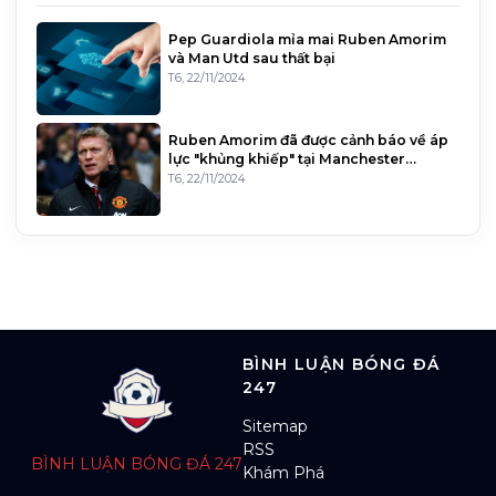
Pep Guardiola mỉa mai Ruben Amorim
và Man Utd sau thất bại
T6, 22/11/2024
Ruben Amorim đã được cảnh báo về áp
lực "khủng khiếp" tại Manchester
United bởi một cựu huấn luyện v
T6, 22/11/2024
BÌNH LUẬN BÓNG ĐÁ
247
Sitemap
RSS
BÌNH LUẬN BÓNG ĐÁ 247
Khám Phá