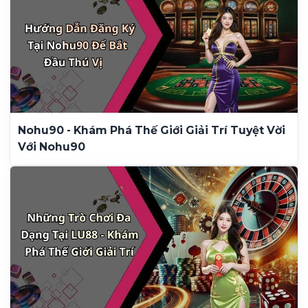
Nohu90 - Khám Phá Thế Giới Giải Trí Tuyệt Vời
Với Nohu90