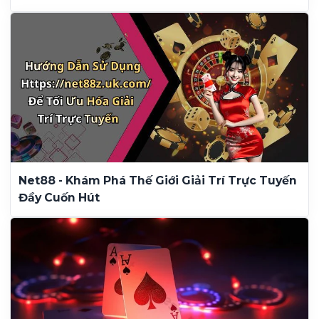
Net88 - Khám Phá Thế Giới Giải Trí Trực Tuyến
Đầy Cuốn Hút