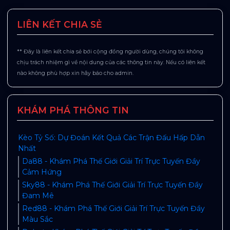
LIÊN KẾT CHIA SẺ
** Đây là liên kết chia sẻ bới cộng đồng người dùng, chúng tôi không
chịu trách nhiệm gì về nội dung của các thông tin này. Nếu có liên kết
nào không phù hợp xin hãy báo cho admin.
KHÁM PHÁ THÔNG TIN
Kèo Tỷ Số: Dự Đoán Kết Quả Các Trận Đấu Hấp Dẫn
Nhất
Da88 - Khám Phá Thế Giới Giải Trí Trực Tuyến Đầy
Cảm Hứng
Sky88 - Khám Phá Thế Giới Giải Trí Trực Tuyến Đầy
Đam Mê
Red88 - Khám Phá Thế Giới Giải Trí Trực Tuyến Đầy
Màu Sắc