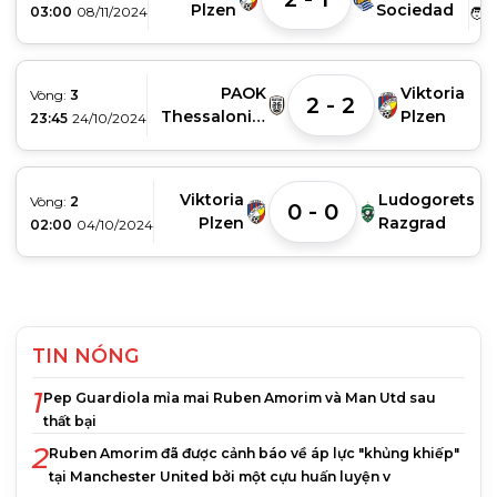
Plzen
Sociedad
03:00
08/11/2024
🧑‍🤝
PAOK
Viktoria
Vòng:
3
2 - 2
Thessaloniki
Plzen
23:45
24/10/2024
FC
Viktoria
Ludogorets
Vòng:
2
0 - 0
Plzen
Razgrad
02:00
04/10/2024
TIN NÓNG
1
Pep Guardiola mỉa mai Ruben Amorim và Man Utd sau
thất bại
2
Ruben Amorim đã được cảnh báo về áp lực "khủng khiếp"
tại Manchester United bởi một cựu huấn luyện v