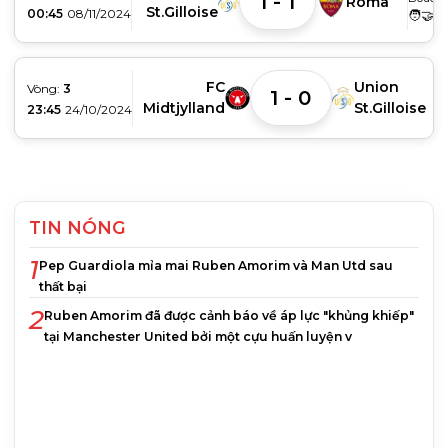
1 - 1
Roma
St.Gilloise
00:45
08/11/2024
🧑‍🤝‍🧑
FC
Union
Vòng:
3
1 - 0
Midtjylland
St.Gilloise
23:45
24/10/2024
TIN NÓNG
1
Pep Guardiola mỉa mai Ruben Amorim và Man Utd sau
thất bại
2
Ruben Amorim đã được cảnh báo về áp lực "khủng khiếp"
tại Manchester United bởi một cựu huấn luyện v