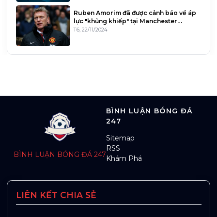
Ruben Amorim đã được cảnh báo về áp
lực "khủng khiếp" tại Manchester
United bởi một cựu huấn luyện v
T6, 22/11/2024
BÌNH LUẬN BÓNG ĐÁ
247
Sitemap
RSS
BÌNH LUẬN BÓNG ĐÁ 247
Khám Phá
LIÊN KẾT CHIA SẺ