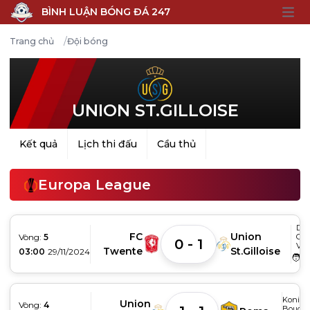
BÌNH LUẬN BÓNG ĐÁ 247
Open
/
Trang chủ
Đội bóng
UNION ST.GILLOISE
Kết quả
Lịch thi đấu
Cầu thủ
Europa League
De
FC
Union
Vòng:
5
Gro
0 - 1
Ves
Twente
St.Gilloise
03:00
29/11/2024
🧑‍🤝
Koning
Union
Vòng:
4
Boudew