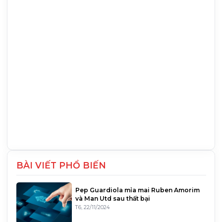
BÀI VIẾT PHỔ BIẾN
Pep Guardiola mỉa mai Ruben Amorim
và Man Utd sau thất bại
T6, 22/11/2024