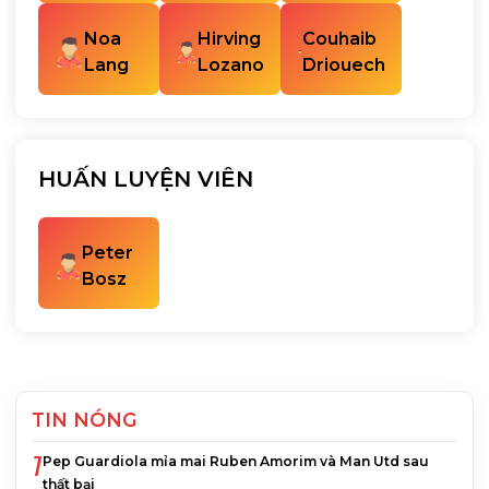
Noa
Hirving
Couhaib
Lang
Lozano
Driouech
HUẤN LUYỆN VIÊN
Peter
Bosz
TIN NÓNG
1
Pep Guardiola mỉa mai Ruben Amorim và Man Utd sau
thất bại