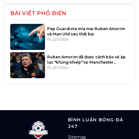
BÀI VIẾT PHỔ BIẾN
Pep Guardiola mỉa mai Ruben Amorim
và Man Utd sau thất bại
T6, 22/11/2024
Ruben Amorim đã được cảnh báo về áp
lực "khủng khiếp" tại Manchester
United bởi một cựu huấn luyện v
T6, 22/11/2024
BÌNH LUẬN BÓNG ĐÁ
247
Sitemap