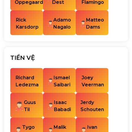
Oppegaard
Dest
Flamingo
Rick
Adamo
Matteo
Karsdorp
Nagalo
Dams
TIỀN VỆ
Richard
Ismael
Joey
Ledezma
Saibari
Veerman
Guus
Isaac
Jerdy
Til
Babadi
Schouten
Tygo
Malik
Ivan