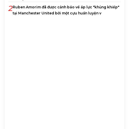
2
Ruben Amorim đã được cảnh báo về áp lực "khủng khiếp"
tại Manchester United bởi một cựu huấn luyện v