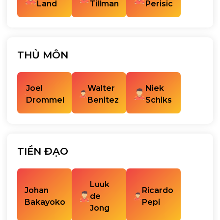
Land
Tillman
Perisic
THỦ MÔN
Joel
Walter
Niek
Drommel
Benitez
Schiks
TIỀN ĐẠO
Luuk
Johan
Ricardo
de
Bakayoko
Pepi
Jong