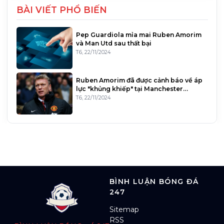
BÀI VIẾT PHỔ BIẾN
Pep Guardiola mỉa mai Ruben Amorim
và Man Utd sau thất bại
T6, 22/11/2024
Ruben Amorim đã được cảnh báo về áp
lực "khủng khiếp" tại Manchester
United bởi một cựu huấn luyện v
T6, 22/11/2024
BÌNH LUẬN BÓNG ĐÁ
247
Sitemap
RSS