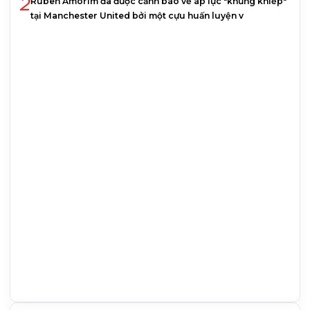
2
Ruben Amorim đã được cảnh báo về áp lực "khủng khiếp"
tại Manchester United bởi một cựu huấn luyện v