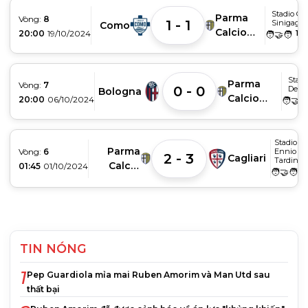
Stadio G.
Parma
Vòng:
8
1 - 1
Sinigaglia
Como
Calcio
20:00
19/10/2024
10
🧑‍🤝‍🧑
1913
Stadi
Parma
Vòng:
7
0 - 0
Dell'
Bologna
Calcio
20:00
06/10/2024
🧑‍🤝‍
1913
Stadio
Parma
Vòng:
6
Ennio
2 - 3
Cagliari
Tardini
Calcio
01:45
01/10/2024
🧑‍🤝‍🧑
1913
TIN NÓNG
1
Pep Guardiola mỉa mai Ruben Amorim và Man Utd sau
thất bại