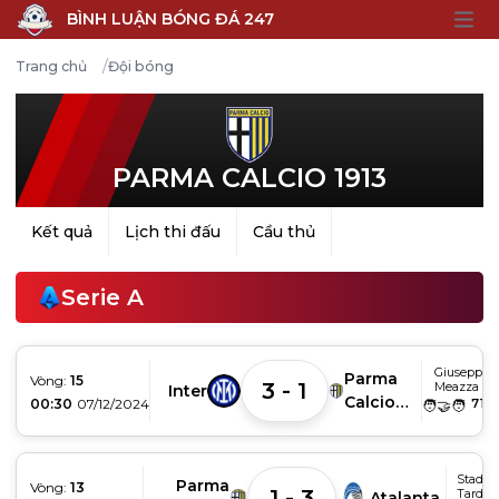
BÌNH LUẬN BÓNG ĐÁ 247
Open
/
Trang chủ
Đội bóng
PARMA CALCIO 1913
Kết quả
Lịch thi đấu
Cầu thủ
Serie A
Giuseppe
Parma
Vòng:
15
3 - 1
Meazza
Inter
Calcio
00:30
07/12/2024
718
🧑‍🤝‍🧑
1913
Stadio
Parma
Vòng:
13
1 - 3
Tardin
Atalanta