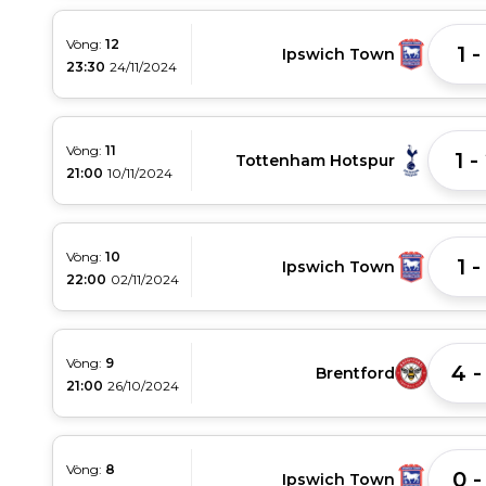
Vòng:
12
1 -
Ipswich Town
23:30
24/11/2024
Vòng:
11
1 -
Tottenham Hotspur
21:00
10/11/2024
Vòng:
10
1 -
Ipswich Town
22:00
02/11/2024
Vòng:
9
4 -
Brentford
21:00
26/10/2024
Vòng:
8
0 -
Ipswich Town