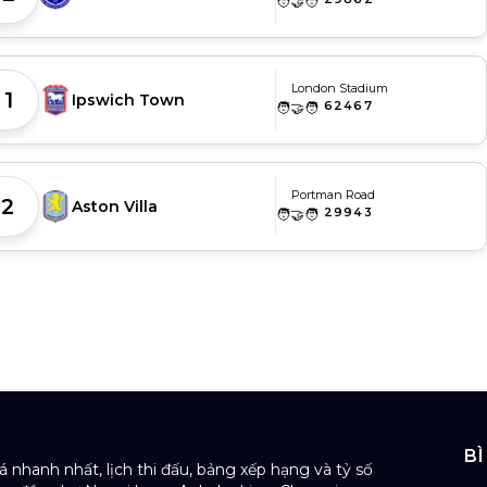
🧑‍🤝‍🧑
London Stadium
 1
Ipswich Town
62467
🧑‍🤝‍🧑
Portman Road
 2
Aston Villa
29943
🧑‍🤝‍🧑
B
 nhanh nhất, lịch thi đấu, bảng xếp hạng và tỷ số