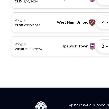
21:15
19/10/2024
Vòng:
7
4 -
West Ham United
21:00
05/10/2024
Vòng:
6
2 -
Ipswich Town
20:00
29/09/2024
Cập nhật kết quả bóng đá