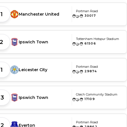
Portman Road
 1
Manchester United
30017
🧑‍🤝‍🧑
Tottenham Hotspur Stadium
 2
Ipswich Town
61506
🧑‍🤝‍🧑
Portman Road
 1
Leicester City
29874
🧑‍🤝‍🧑
Gtech Community Stadium
 3
Ipswich Town
17109
🧑‍🤝‍🧑
Portman Road
 2
Everton
29862