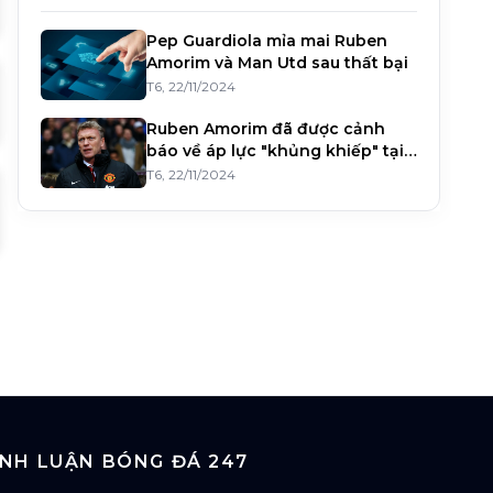
Pep Guardiola mỉa mai Ruben
Amorim và Man Utd sau thất bại
T6, 22/11/2024
Ruben Amorim đã được cảnh
báo về áp lực "khủng khiếp" tại
Manchester United bởi một cựu
T6, 22/11/2024
huấn luyện v
ÌNH LUẬN BÓNG ĐÁ 247